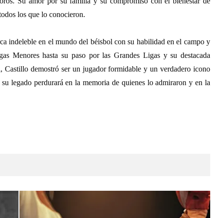
oros. Su amor por su familia y su compromiso con el bienestar de
todos los que lo conocieron.
a indeleble en el mundo del béisbol con su habilidad en el campo y
Ligas Menores hasta su paso por las Grandes Ligas y su destacada
, Castillo demostró ser un jugador formidable y un verdadero icono
 su legado perdurará en la memoria de quienes lo admiraron y en la