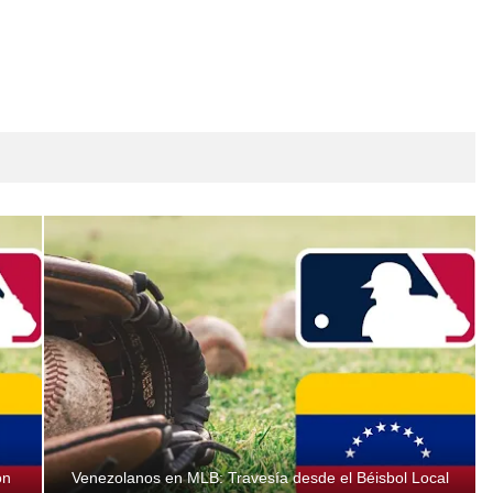
on
Venezolanos en MLB: Travesía desde el Béisbol Local